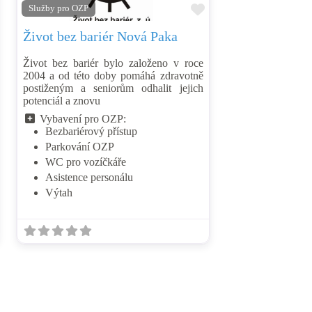
řidat mezi oblíbené
Přidat mezi oblíbe
Služby pro OZP
Život bez bariér Nová Paka
Život bez bariér bylo založeno v roce
2004 a od této doby pomáhá zdravotně
postiženým a seniorům odhalit jejich
potenciál a znovu
Vybavení pro OZP:
Bezbariérový přístup
Parkování OZP
WC pro vozíčkáře
Asistence personálu
Výtah