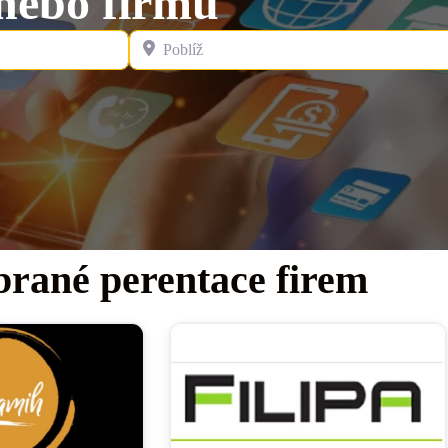
 nebo firmu
Poblíž
brané perentace firem