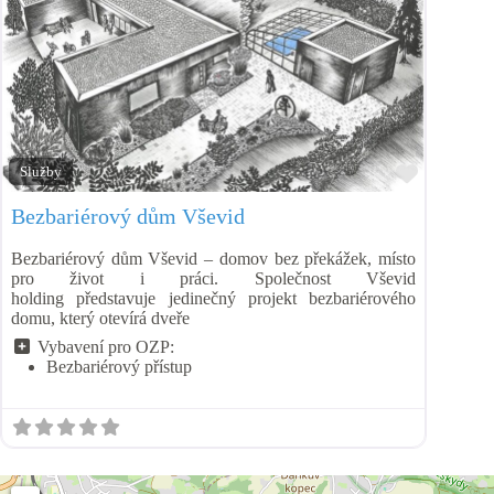
Přidat m
Služby
Bezbariérový dům Vševid
Bezbariérový dům Vševid – domov bez překážek, místo
pro život i práci. Společnost Vševid
holding představuje jedinečný projekt bezbariérového
domu, který otevírá dveře
Vybavení pro OZP:
Bezbariérový přístup