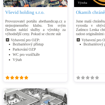
Přidat mezi oblíben
Služby
Výroba
Vševid holding s.r.o.
Okamih chráně
Provozovatel portálu abethandicap.cz a
Jsme malá chráněná
stejnojmenného klubu. Ten svým
vyrostla v obýv
členům nabízí služby a výrobky za
Zatímco Lenka cht
výhodnější ceny. Pokud se chcete stát
radost originálními
Vybavení pro OZP:
Vybavení pro 
Bezbariérový přístup
Bezbariérový 
Parkování OZP
WC pro vozíčkáře
Výtah