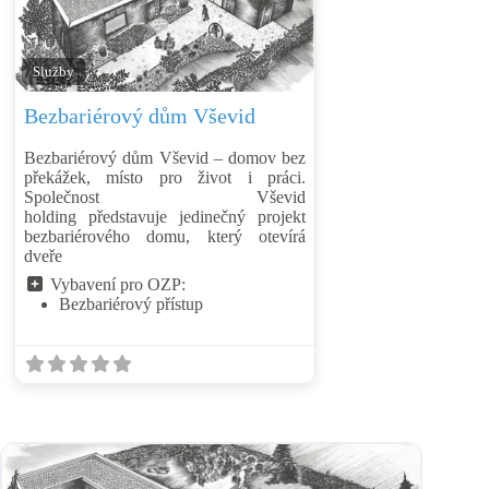
Přidat mezi oblíben
Služby
Bezbariérový dům Vševid
Bezbariérový dům Vševid – domov bez
překážek, místo pro život i práci.
Společnost Vševid
holding představuje jedinečný projekt
bezbariérového domu, který otevírá
dveře
Vybavení pro OZP:
Bezbariérový přístup