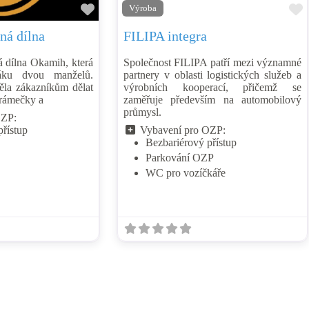
é
Přidat mezi oblíbené
P
Výroba
ná dílna
FILIPA integra
 dílna Okamih, která
Společnost FILIPA patří mezi významné
áku dvou manželů.
partnery v oblasti logistických služeb a
ěla zákazníkům dělat
výrobních kooperací, přičemž se
 rámečky a
zaměřuje především na automobilový
průmysl.
OZP:
přístup
Vybavení pro OZP:
Bezbariérový přístup
Parkování OZP
WC pro vozíčkáře