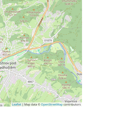
Leaflet
| Map data ©
OpenStreetMap
contributors